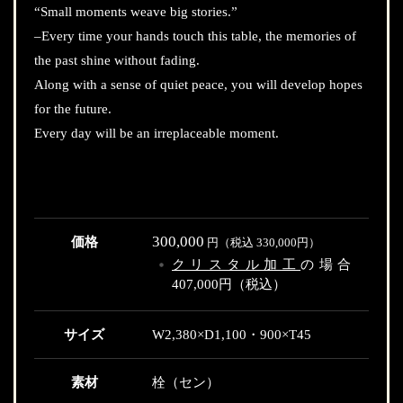
“Small moments weave big stories.”
–Every time your hands touch this table, the memories of
the past shine without fading.
Along with a sense of quiet peace, you will develop hopes
for the future.
Every day will be an irreplaceable moment.
300,000
価格
円（税込 330,000円）
クリスタル加工
の場合
407,000円（税込）
サイズ
W2,380×D1,100・900×T45
素材
栓（セン）